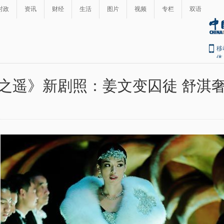
时政
资讯
财经
生活
图片
视频
专栏
双语
移
体
之遥》新剧照：姜文变囚徒 舒淇