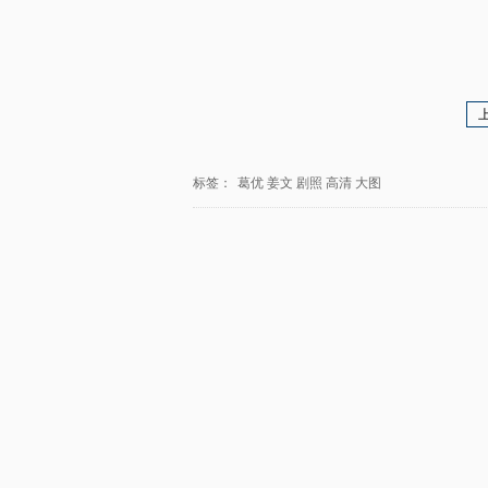
标签：
葛优
姜文
剧照
高清
大图