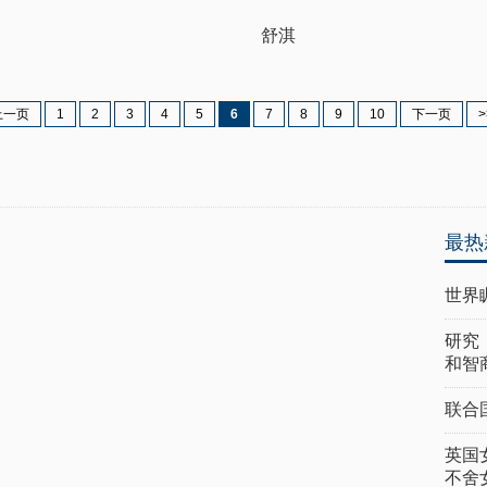
舒淇
上一页
1
2
3
4
5
6
7
8
9
10
下一页
>
最热
世界
研究
和智
联合
英国
不舍