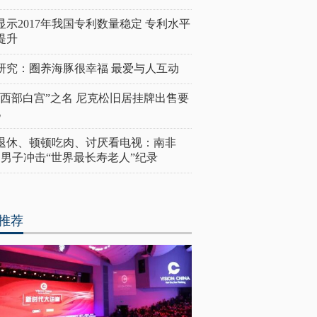
显示2017年我国专利数量稳定 专利水平
提升
研究：圈养海豚很幸福 最爱与人互动
“西部白宫”之名 尼克松旧居挂牌出售要
亿
岁退休、顿顿吃肉、讨厌看电视：南非
4岁男子冲击“世界最长寿老人”纪录
推荐