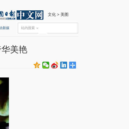
文化
>
美图
动新媒
站内搜索
奢华美艳