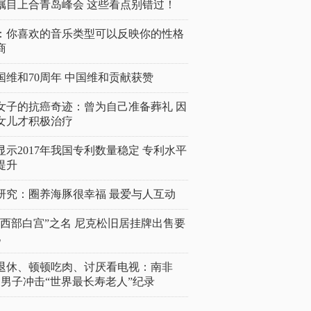
瞩目上合青岛峰会 这些看点别错过！
：你喜欢的音乐类型可以反映你的性格
商
国维和70周年 中国维和贡献获赞
女子的抗癌奇迹：曾为自己准备葬礼 因
女儿才积极治疗
显示2017年我国专利数量稳定 专利水平
提升
研究：圈养海豚很幸福 最爱与人互动
“西部白宫”之名 尼克松旧居挂牌出售要
亿
岁退休、顿顿吃肉、讨厌看电视：南非
4岁男子冲击“世界最长寿老人”纪录