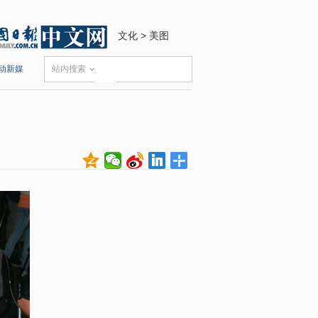
文化
>
美图
动新媒
站内搜索
？