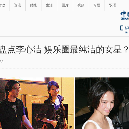
时政
资讯
财经
生活
图片
视频
专栏
双语
移
体
盘点李心洁 娱乐圈最纯洁的女星
38