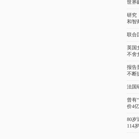
世界
研究
和智
联合
英国
不舍
报告
不断
法国
曾有
价4
80
11