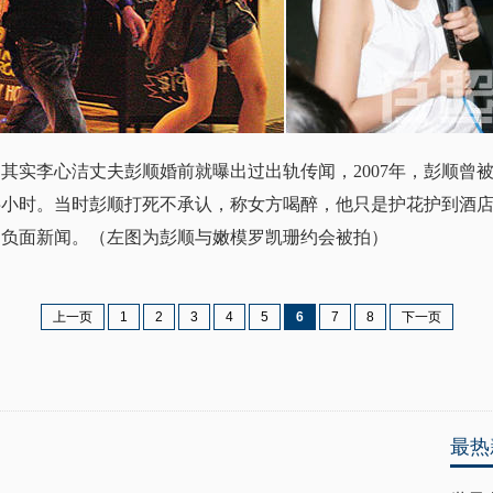
李心洁丈夫彭顺婚前就曝出过出轨传闻，2007年，彭顺曾被偷拍
半小时。当时彭顺打死不承认，称女方喝醉，他只是护花护到酒
了负面新闻。（左图为彭顺与嫩模罗凯珊约会被拍）
上一页
1
2
3
4
5
6
7
8
下一页
最热