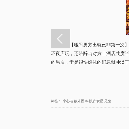
【哑忍男方出轨已非第一次】其实
环夜店玩，还带醉与对方上酒店共度
的男友，于是很快婚礼的消息就冲淡
标签：
李心洁
娱乐圈
料影后
女星
见鬼