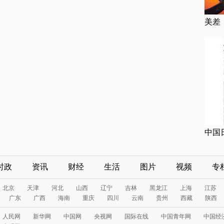
美差
中国
时政
资讯
财经
生活
图片
视频
专
北京
天津
河北
山西
辽宁
吉林
黑龙江
上海
江苏
广东
广西
海南
重庆
四川
云南
贵州
西藏
陕西
人民网
新华网
中国网
央视网
国际在线
中国青年网
中国经