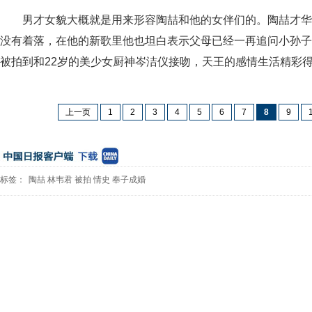
男才女貌大概就是用来形容陶喆和他的女伴们的。陶喆才华
没有着落，在他的新歌里他也坦白表示父母已经一再追问小孙子在
被拍到和22岁的美少女厨神岑洁仪接吻，天王的感情生活精彩
上一页
1
2
3
4
5
6
7
8
9
标签：
陶喆
林韦君
被拍
情史
奉子成婚