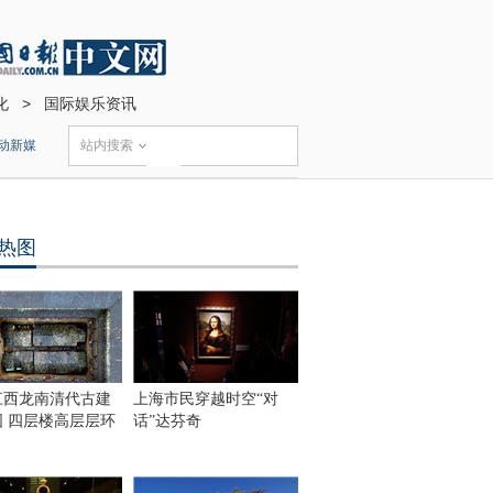
化
>
国际娱乐资讯
动新媒
站内搜索
热图
江西龙南清代古建
上海市民穿越时空“对
围 四层楼高层层环
话”达芬奇