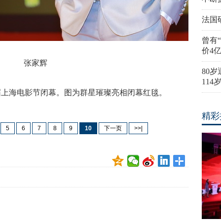
法国
曾有
价4
张家辉
80
11
17届上海电影节闭幕。图为群星璀璨亮相闭幕红毯。
精彩
5
6
7
8
9
10
下一页
>>|