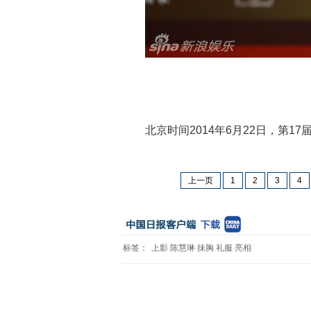
北京时间2014年6月22日，第
上一页
1
2
3
4
标签：
上影
陈慧琳
抹胸
礼服
亮相