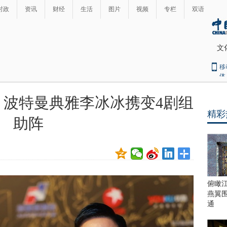
时政
资讯
财经
生活
图片
视频
专栏
双语
文
移
体
 波特曼典雅李冰冰携变4剧组
精彩
助阵
俯瞰
燕翼
通