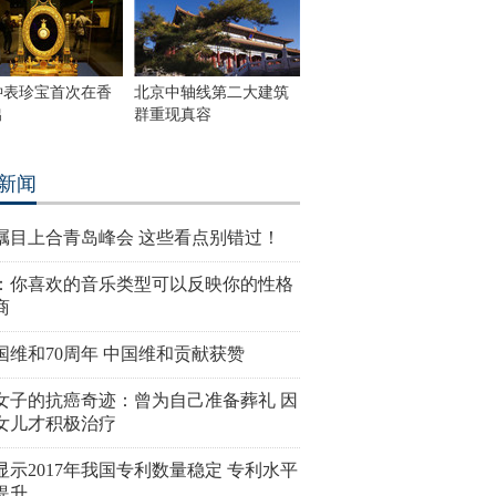
钟表珍宝首次在香
北京中轴线第二大建筑
出
群重现真容
新闻
瞩目上合青岛峰会 这些看点别错过！
：你喜欢的音乐类型可以反映你的性格
商
国维和70周年 中国维和贡献获赞
女子的抗癌奇迹：曾为自己准备葬礼 因
女儿才积极治疗
显示2017年我国专利数量稳定 专利水平
提升