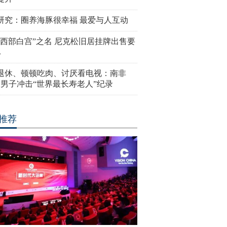
研究：圈养海豚很幸福 最爱与人互动
“西部白宫”之名 尼克松旧居挂牌出售要
亿
岁退休、顿顿吃肉、讨厌看电视：南非
4岁男子冲击“世界最长寿老人”纪录
推荐