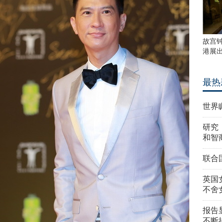
故宫
港展
最热
世界
研究
和智
联合
英国
不舍
报告
不断