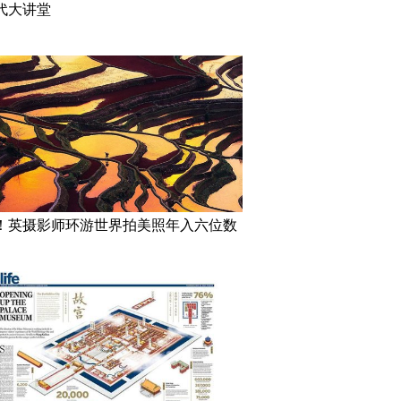
代大讲堂
！英摄影师环游世界拍美照年入六位数