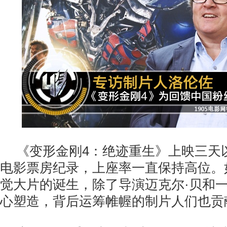
《变形金刚4：绝迹重生》上映三天
电影票房纪录，上座率一直保持高位。
觉大片的诞生，除了导演迈克尔·贝和
心塑造，背后运筹帷幄的制片人们也贡