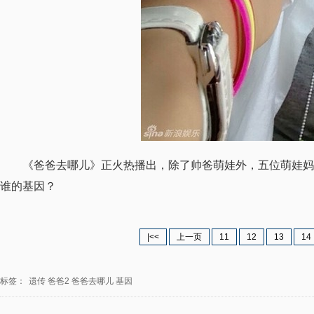
《爸爸去哪儿》正火热播出，除了帅爸萌娃外，五位萌娃妈
谁的基因？
|<<
上一页
11
12
13
14
标签：
遗传
爸爸2
爸爸去哪儿
基因