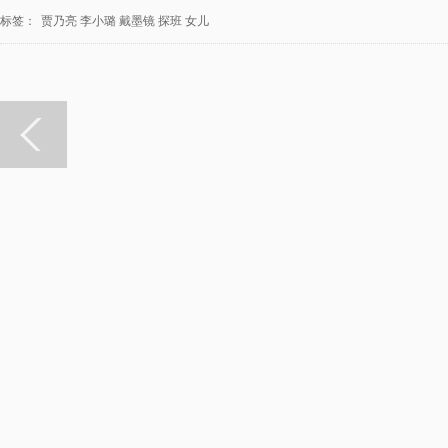
标签：
贾乃亮
李小璐
戴墨镜
探班
女儿