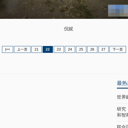
倪妮
|<<
上一页
21
22
23
24
25
26
27
下一页
最热
世界
研究
和智
联合