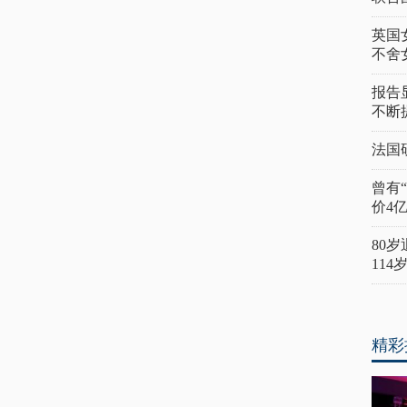
英国
不舍
报告
不断
法国
曾有
价4
80
11
精彩