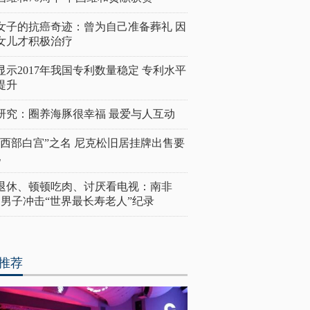
女子的抗癌奇迹：曾为自己准备葬礼 因
女儿才积极治疗
显示2017年我国专利数量稳定 专利水平
提升
研究：圈养海豚很幸福 最爱与人互动
“西部白宫”之名 尼克松旧居挂牌出售要
亿
岁退休、顿顿吃肉、讨厌看电视：南非
4岁男子冲击“世界最长寿老人”纪录
推荐