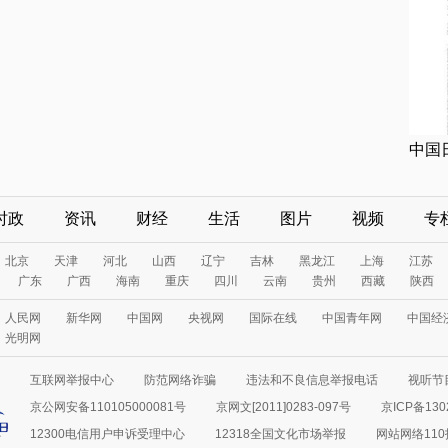
中国
时政
资讯
财经
生活
图片
视频
专
北京
天津
河北
山西
辽宁
吉林
黑龙江
上海
江苏
广东
广西
海南
重庆
四川
云南
贵州
西藏
陕西
人民网
新华网
中国网
央视网
国际在线
中国青年网
中国经
光明网
互联网举报中心
防范网络诈骗
违法和不良信息举报电话
视听节目
京公网安备110105000081号
京网文[2011]0283-097号
京ICP备130
12300电信用户申诉受理中心
12318全国文化市场举报
网站网络11