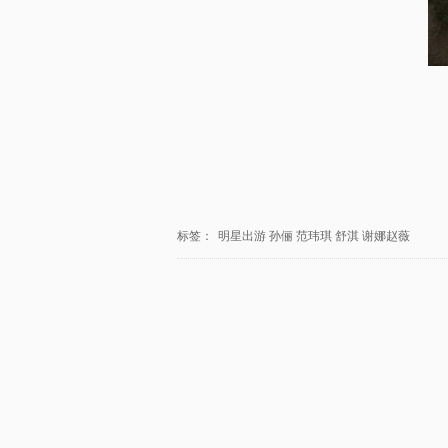
标签：
明星出游
孙俪
范玮琪
舒淇
谢娜赵薇