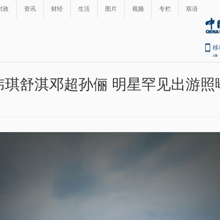
时政
资讯
财经
生活
图片
视频
专栏
双语
移
体
玮琪舒淇邓超孙俪 明星罕见出游照