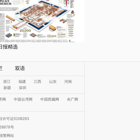
日报精选
栏
双语
浙江
福建
江西
山东
河南
新疆
深圳
济网
中国台湾网
中国西藏网
央广网
许可证0108263
28878号
0报警网站