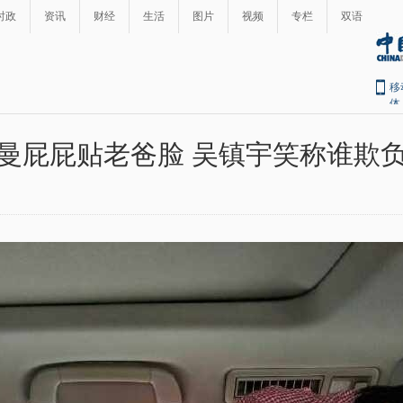
时政
资讯
财经
生活
图片
视频
专栏
双语
移
体
曼屁屁贴老爸脸 吴镇宇笑称谁欺