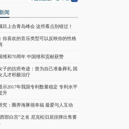
新闻
瞩目上合青岛峰会 这些看点别错过！
：你喜欢的音乐类型可以反映你的性格
商
国维和70周年 中国维和贡献获赞
女子的抗癌奇迹：曾为自己准备葬礼 因
女儿才积极治疗
显示2017年我国专利数量稳定 专利水平
提升
研究：圈养海豚很幸福 最爱与人互动
“西部白宫”之名 尼克松旧居挂牌出售要
亿