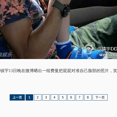
镇宇13日晚在微博晒出一组费曼把屁屁对准自己脸部的照片，笑
上一页
1
2
3
4
5
6
7
8
下一页