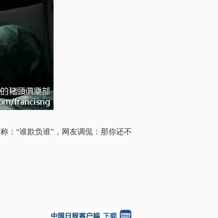
称：“谁欺负谁”，网友调侃：那你还不