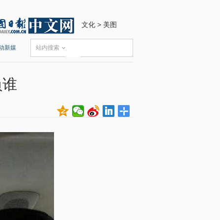
文化
>
美图
动新媒
站内搜索
负谁