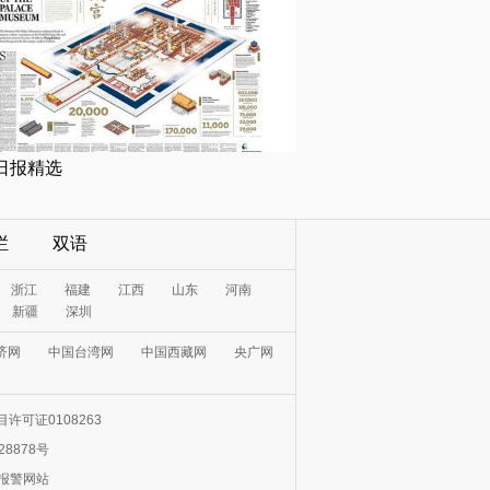
日报精选
栏
双语
浙江
福建
江西
山东
河南
新疆
深圳
济网
中国台湾网
中国西藏网
央广网
许可证0108263
28878号
0报警网站