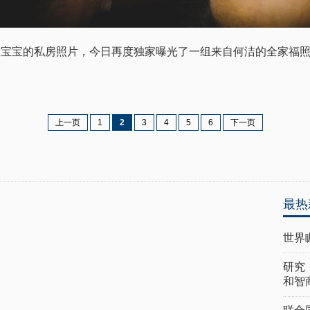
张宝宝的私房照片，今日再度独家曝光了一组来自何洁的全家福
上一页
1
2
3
4
5
6
下一页
最热
世界
研究
和智