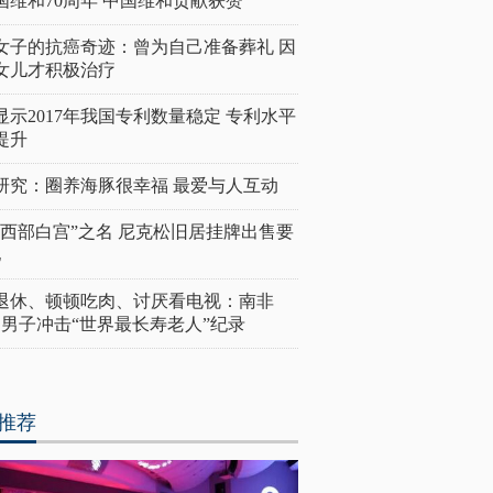
国维和70周年 中国维和贡献获赞
女子的抗癌奇迹：曾为自己准备葬礼 因
女儿才积极治疗
显示2017年我国专利数量稳定 专利水平
提升
研究：圈养海豚很幸福 最爱与人互动
“西部白宫”之名 尼克松旧居挂牌出售要
亿
岁退休、顿顿吃肉、讨厌看电视：南非
4岁男子冲击“世界最长寿老人”纪录
推荐