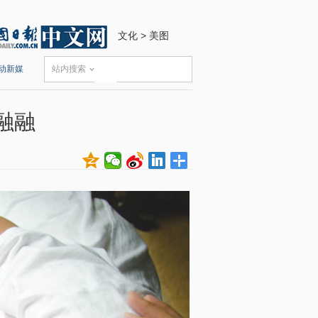
文化
>
美图
动新媒
站内搜索
融融