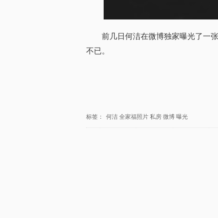
前几日何洁在微博独家曝光了一
不已。
标签：
何洁
全家福照片
私房
微博
曝光