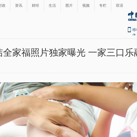
时政
资讯
财经
生活
图片
视频
专栏
双语
移
体
洁全家福照片独家曝光 一家三口乐