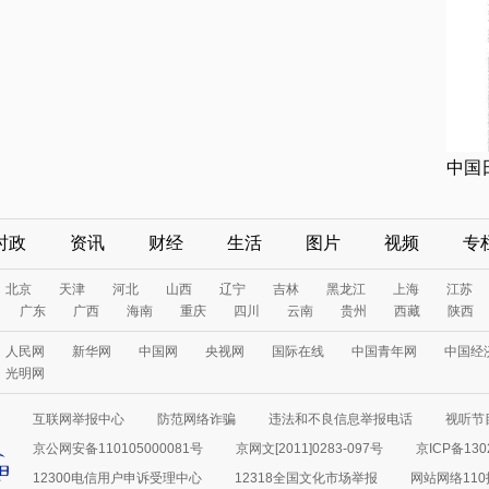
中国
时政
资讯
财经
生活
图片
视频
专
北京
天津
河北
山西
辽宁
吉林
黑龙江
上海
江苏
广东
广西
海南
重庆
四川
云南
贵州
西藏
陕西
人民网
新华网
中国网
央视网
国际在线
中国青年网
中国经
光明网
互联网举报中心
防范网络诈骗
违法和不良信息举报电话
视听节目
京公网安备110105000081号
京网文[2011]0283-097号
京ICP备130
12300电信用户申诉受理中心
12318全国文化市场举报
网站网络11