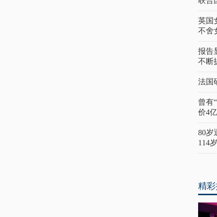
联合
英国
不舍
报告
不断
法国
曾有
价4
80
11
精彩