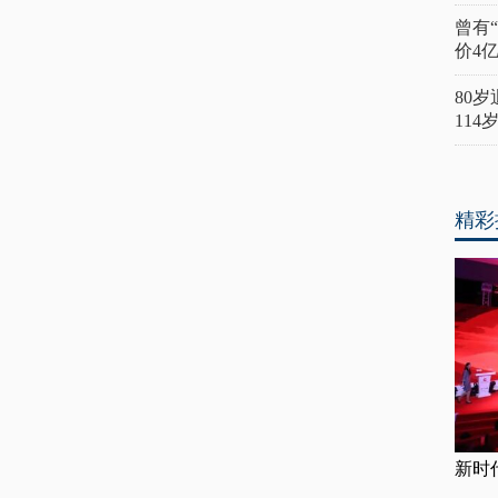
曾有
价4
80
11
精彩
新时