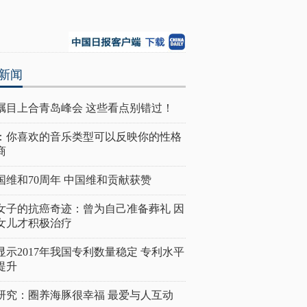
新闻
瞩目上合青岛峰会 这些看点别错过！
：你喜欢的音乐类型可以反映你的性格
商
国维和70周年 中国维和贡献获赞
女子的抗癌奇迹：曾为自己准备葬礼 因
女儿才积极治疗
显示2017年我国专利数量稳定 专利水平
提升
研究：圈养海豚很幸福 最爱与人互动