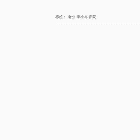
标签：
老公
李小冉
影院