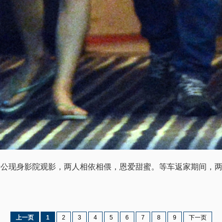
老公现身影院观影，两人相依相偎，恩爱甜蜜。等车返家期间，
上一页
1
2
3
4
5
6
7
8
9
下一页