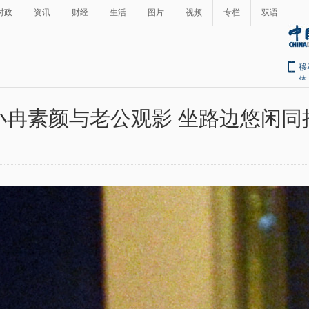
时政
资讯
财经
生活
图片
视频
专栏
双语
移
体
小冉素颜与老公观影 坐路边悠闲同