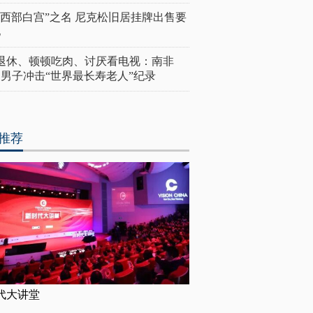
“西部白宫”之名 尼克松旧居挂牌出售要
亿
岁退休、顿顿吃肉、讨厌看电视：南非
4岁男子冲击“世界最长寿老人”纪录
推荐
代大讲堂