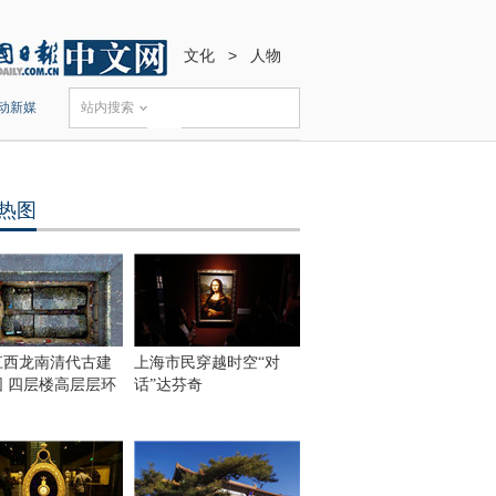
文化
>
人物
动新媒
站内搜索
热图
江西龙南清代古建
上海市民穿越时空“对
围 四层楼高层层环
话”达芬奇