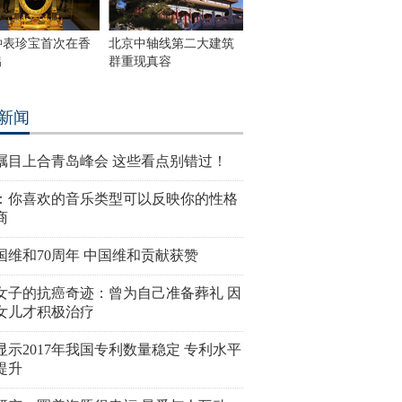
钟表珍宝首次在香
北京中轴线第二大建筑
出
群重现真容
新闻
瞩目上合青岛峰会 这些看点别错过！
：你喜欢的音乐类型可以反映你的性格
商
国维和70周年 中国维和贡献获赞
女子的抗癌奇迹：曾为自己准备葬礼 因
女儿才积极治疗
显示2017年我国专利数量稳定 专利水平
提升