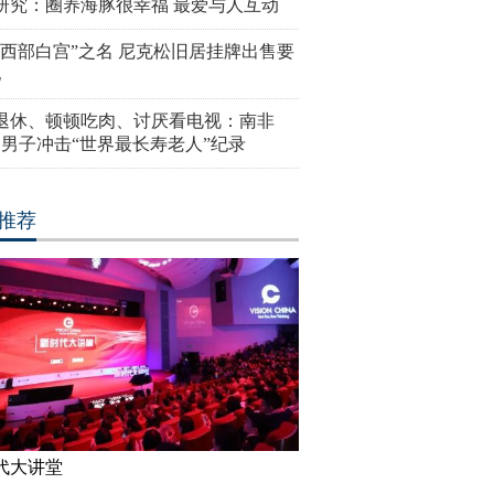
研究：圈养海豚很幸福 最爱与人互动
“西部白宫”之名 尼克松旧居挂牌出售要
亿
岁退休、顿顿吃肉、讨厌看电视：南非
4岁男子冲击“世界最长寿老人”纪录
推荐
代大讲堂