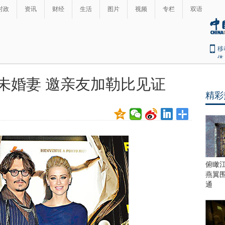
时政
资讯
财经
生活
图片
视频
专栏
双语
移
体
未婚妻 邀亲友加勒比见证
精彩
俯瞰
燕翼
通