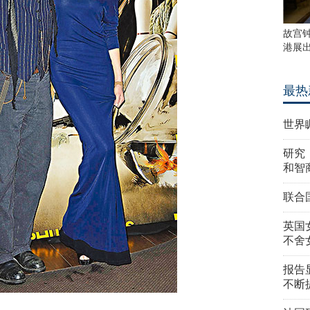
故宫
港展
最热
世界
研究
和智
联合
英国
不舍
报告
不断