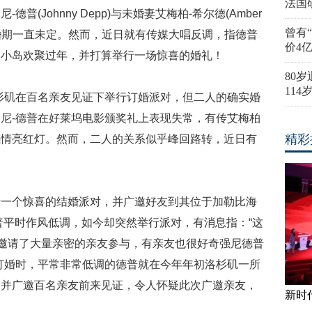
法国
(Johnny Depp)与未婚妻艾梅柏-希尔德(Amber
曾有
，婚期一直未定。然而，近日就有传媒大唱反调，指德普
价4
人小岛欢聚过年，并打算举行一场惊喜的婚礼！
80
11
杉矶在百名亲友见证下举行订婚派对，但二人的确实婚
尼-德普在好莱坞电影颁奖礼上表现失常，有传艾梅柏
精彩
感情亮红灯。然而，二人的关系似乎峰回路转，近日有
行一个惊喜的结婚派对，并广邀好友到其位于加勒比海
德普平时作风低调，如今却突然举行派对，有消息指：“这
已邀请了大量亲密的亲友参与，有亲友也很好奇强尼德普
订婚时，平常非常低调的德普就在今年年初洛杉矶一所
，并广邀百名亲友前来见证，令人怀疑此次广邀亲友，
新时