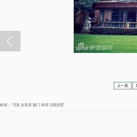
上一页
标签：
写真
金喜善
豪门
风情
马勒别墅