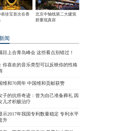
钟表珍宝首次在香
北京中轴线第二大建筑
出
群重现真容
新闻
瞩目上合青岛峰会 这些看点别错过！
：你喜欢的音乐类型可以反映你的性格
商
国维和70周年 中国维和贡献获赞
女子的抗癌奇迹：曾为自己准备葬礼 因
女儿才积极治疗
显示2017年我国专利数量稳定 专利水平
提升