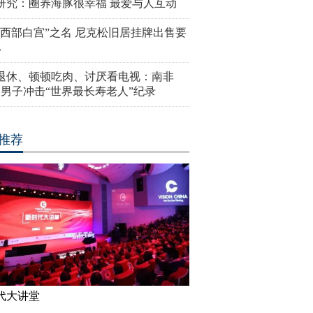
研究：圈养海豚很幸福 最爱与人互动
“西部白宫”之名 尼克松旧居挂牌出售要
亿
岁退休、顿顿吃肉、讨厌看电视：南非
4岁男子冲击“世界最长寿老人”纪录
推荐
代大讲堂