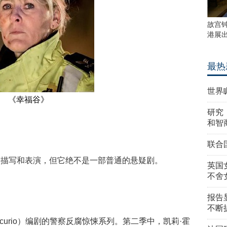
故宫
港展
最热
世界
《幸福谷》
研究
和智
联合
度描写和表演，但它绝不是一部普通的悬疑剧。
英国
不舍
》
报告
不断
ercurio）编剧的警察反腐惊悚系列。第二季中，凯莉·霍