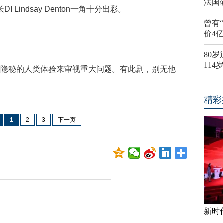
法国
I Lindsay Denton一角十分出彩。
曾有
价4
》
80
11
最隐秘的人类体验来审视重大问题。有此剧，别无他
精彩
1
2
3
下一页
新时