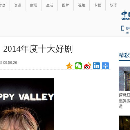
时政
资讯
财经
生活
图片
视频
专栏
双语
移
体
2014年度十大好剧
精彩
5 09:59:26
俯瞰
燕翼
通