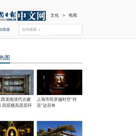
文化
>
电视
动新媒
站内搜索
热图
江西龙南清代古建
上海市民穿越时空“对
围 四层楼高层层环
话”达芬奇