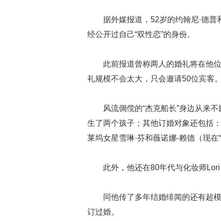
据外媒报道，52岁的约翰尼·德普和
经公开过自己“双性恋”的身份。
此前报道曾称两人的婚礼将在他
礼规模不会太大，只会邀请50位宾客
风流倜傥的“杰克船长”身边从来
生了两个孩子；其他订婚对象还包括：
莱坞女星雪琳·芬和薇诺娜-赖德（现在“
此外，他还在80年代与化妆师Lori A
同他传了多年结婚绯闻的还有超模K
订过婚。