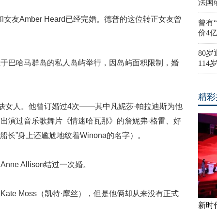
法国
女友Amber Heard已经完婚。德普的这位转正女友曾
曾有
价4
80
位于巴哈马群岛的私人岛屿举行，因岛屿面积限制，婚
11
。
精彩
不缺女人。他曾订婚过4次——其中凡妮莎·帕拉迪斯为他
出演过音乐歌舞片《情迷哈瓦那》的詹妮弗·格雷、好
船长”身上还尴尬地纹着Winona的名字）。
nne Allison结过一次婚。
ate Moss（凯特·摩丝），但是他俩却从来没有正式
新时