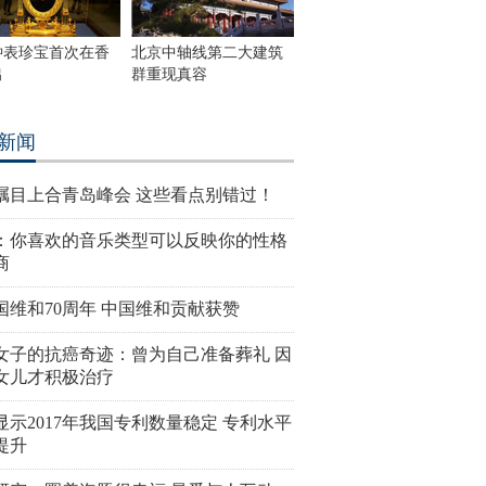
钟表珍宝首次在香
北京中轴线第二大建筑
出
群重现真容
新闻
瞩目上合青岛峰会 这些看点别错过！
：你喜欢的音乐类型可以反映你的性格
商
国维和70周年 中国维和贡献获赞
女子的抗癌奇迹：曾为自己准备葬礼 因
女儿才积极治疗
显示2017年我国专利数量稳定 专利水平
提升