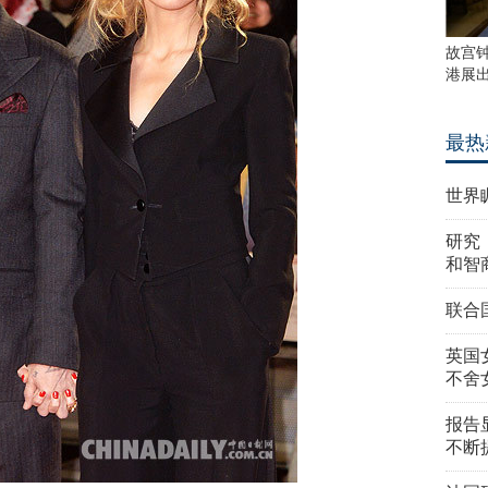
故宫
港展
最热
世界
研究
和智
联合
英国
不舍
报告
不断