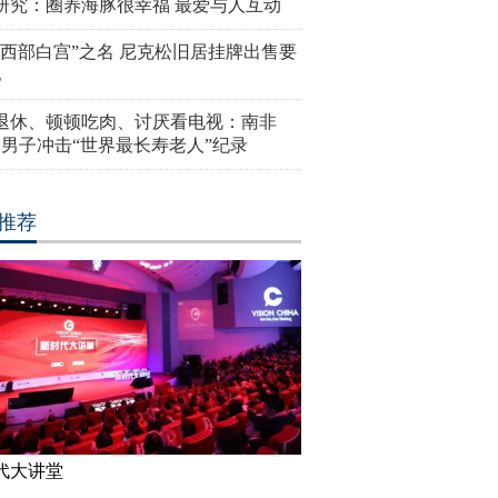
研究：圈养海豚很幸福 最爱与人互动
“西部白宫”之名 尼克松旧居挂牌出售要
亿
岁退休、顿顿吃肉、讨厌看电视：南非
4岁男子冲击“世界最长寿老人”纪录
推荐
代大讲堂