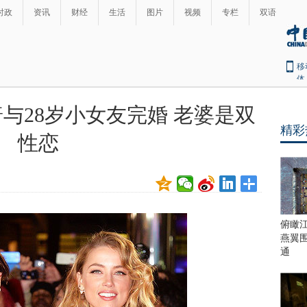
时政
资讯
财经
生活
图片
视频
专栏
双语
移
体
普与28岁小女友完婚 老婆是双
精彩
性恋
俯瞰
燕翼
通