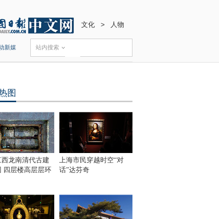
文化
>
人物
动新媒
站内搜索
热图
江西龙南清代古建
上海市民穿越时空“对
围 四层楼高层层环
话”达芬奇