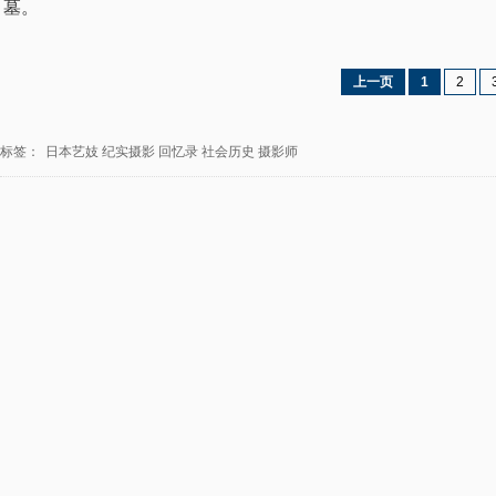
墓。
上一页
1
2
标签：
日本艺妓
纪实摄影
回忆录
社会历史
摄影师