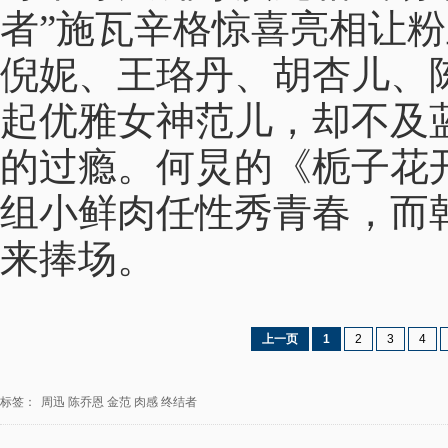
者”施瓦辛格惊喜亮相让
倪妮、王珞丹、胡杏儿、
起优雅女神范儿，却不及蓝
的过瘾。何炅的《栀子花
组小鲜肉任性秀青春，而
来捧场。
上一页
1
2
3
4
标签：
周迅
陈乔恩
金范
肉感
终结者