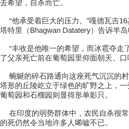
去希望，自杀而亡。
“他承受着巨大的压力。”嘎德瓦吉1
塔特里（Bhagwan Datatery）告诉
“丰收是他唯一的希望，而冰雹夺走
了父亲死亡前在葡萄园里仰面朝天、口
蜿蜒的碎石路通向这座死气沉沉的村
塔形的丘陵屹立于绿色的旷野之上，一
葡萄园和石榴园则显得形单影只。
在印度的弱势群体中，农民自杀很常
的死仍然令当地许多人唏嘘不已。