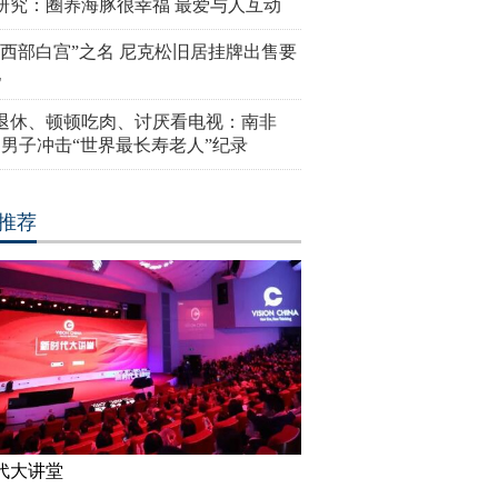
研究：圈养海豚很幸福 最爱与人互动
“西部白宫”之名 尼克松旧居挂牌出售要
亿
岁退休、顿顿吃肉、讨厌看电视：南非
4岁男子冲击“世界最长寿老人”纪录
推荐
代大讲堂