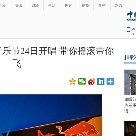
时政
资讯
财经
生活
图片
视频
专栏
双语
移
体
音乐节24日开唱 带你摇滚带你
精彩
飞
俯瞰
燕翼
通