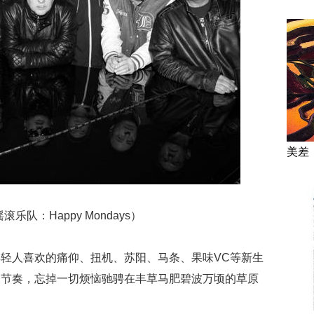
美差
滚乐队：Happy Mondays）
轻人喜欢的痛仰、扭机、苏阳、马条、果味VC等新生
的节奏，忘掉一切烦恼驰骋在丰草马肥碧波万顷的草原