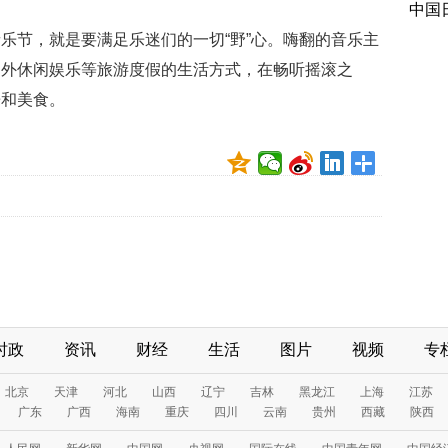
中国
乐节，就是要满足乐迷们的一切“野”心。嗨翻的音乐主
户外休闲娱乐等旅游度假的生活方式，在畅听摇滚之
乐和美食。
时政
资讯
财经
生活
图片
视频
专
北京
天津
河北
山西
辽宁
吉林
黑龙江
上海
江苏
广东
广西
海南
重庆
四川
云南
贵州
西藏
陕西