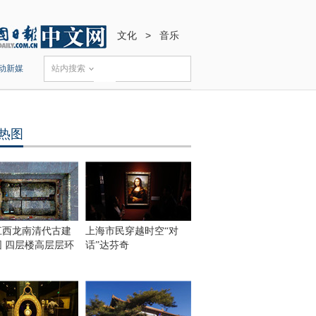
文化
>
音乐
动新媒
站内搜索
热图
江西龙南清代古建
上海市民穿越时空“对
围 四层楼高层层环
话”达芬奇