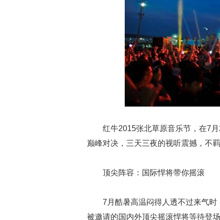
红牛2015张北草原音乐节，在7
巅峰对决，三天三夜的视听震撼，不
顶尖阵容：国际悍将带你摇滚
7月酷暑高温闷得人透不过来气时，
被邀请的国内外顶尖摇滚悍将等待登