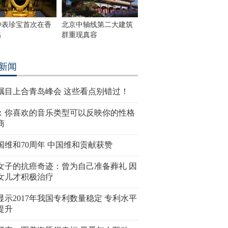
钟表珍宝首次在香
北京中轴线第二大建筑
出
群重现真容
新闻
瞩目上合青岛峰会 这些看点别错过！
：你喜欢的音乐类型可以反映你的性格
商
国维和70周年 中国维和贡献获赞
女子的抗癌奇迹：曾为自己准备葬礼 因
女儿才积极治疗
显示2017年我国专利数量稳定 专利水平
提升