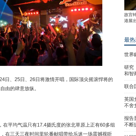
故宫
港展
最热
世界
研究
和智
月24日、25日、26日将激情开唱，国际顶尖摇滚悍将的
联合
羁自由的肆意放纵。
英国
不舍
报告
不断
在平均气温只有17.4摄氏度的张北草原上正有60多组
场，在三天三夜时间里轮番献唱带给乐迷一场震撼视听