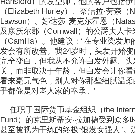
Hansford）的发型师，他的客户包括
（Elizabeth Hurley）、奈洁拉·劳森（Nig
Lawson）、娜达莎·麦克尔霍恩（Natash
及康沃尔郡（Cornwall）的公爵夫人
（Camilla）。他建议：“在专业染发
发会有所改善。我24岁时，头发开始变
完全变白，但我从不允许白发外露。头
关，而非取决于年龄，但白发会让你看
看来毫无气色，别人对你那些细腻温柔
乎都像是对老人家的奉承。”
任职于国际货币基金组织（the Internatio
Fund）的克里斯蒂安·拉加德受到众
甚至被视为干练的终极“银发女强人”。