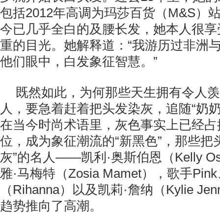
包括2012年高调为玛莎百货（M&S）
今已几乎全白的及腰长发，她本人很享
重的目光。她解释道：“我游历过非洲
他们眼中，白发象征智慧。”
既然如此，为何那些天生拥有令人羡
人，要急着赶着把头发染灰，追随“奶奶
在当今时尚术语里，灰色事实上已经占
位，成为象征潮流的“新黑色”，那些把头
灰”的名人——凯利·奥斯伯恩（Kelly Os
雅·马梅特（Zosia Mamet），歌手Pi
（Rihanna）以及凯莉·詹纳（Kylie J
趋势推向了高潮。