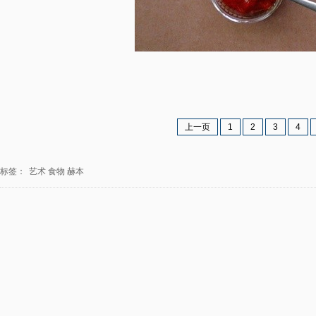
上一页
1
2
3
4
标签：
艺术
食物
赫本