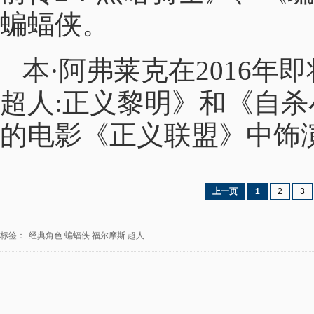
蝙蝠侠。
本·阿弗莱克在2016
超人:正义黎明》和《自杀
的电影《正义联盟》中饰
上一页
1
2
3
标签：
经典角色
蝙蝠侠
福尔摩斯
超人