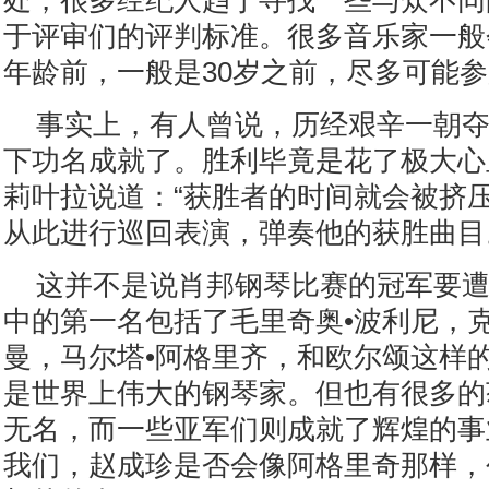
处，很多经纪人趋于寻找一些与众不同
于评审们的评判标准。很多音乐家一般
年龄前，一般是30岁之前，尽多可能
事实上，有人曾说，历经艰辛一朝
下功名成就了。胜利毕竟是花了极大心
莉叶拉说道：“获胜者的时间就会被挤
从此进行巡回表演，弹奏他的获胜曲目
这并不是说肖邦钢琴比赛的冠军要
中的第一名包括了毛里奇奥•波利尼，克
曼，马尔塔•阿格里齐，和欧尔颂这样
是世界上伟大的钢琴家。但也有很多的
无名，而一些亚军们则成就了辉煌的事
我们，赵成珍是否会像阿格里奇那样，