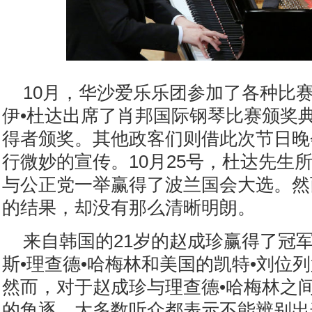
10月，华沙爱乐乐团参加了各种比
伊•杜达出席了肖邦国际钢琴比赛颁奖
得者颁奖。其他政客们则借此次节日晚
行微妙的宣传。10月25号，杜达先生
与公正党一举赢得了波兰国会大选。然
的结果，却没有那么清晰明朗。
来自韩国的21岁的赵成珍赢得了冠
斯•理查德•哈梅林和美国的凯特•刘位
然而，对于赵成珍与理查德•哈梅林之
的角逐，大多数听众都表示不能辨别出