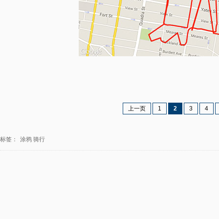
上一页
1
2
3
4
标签：
涂鸦
骑行