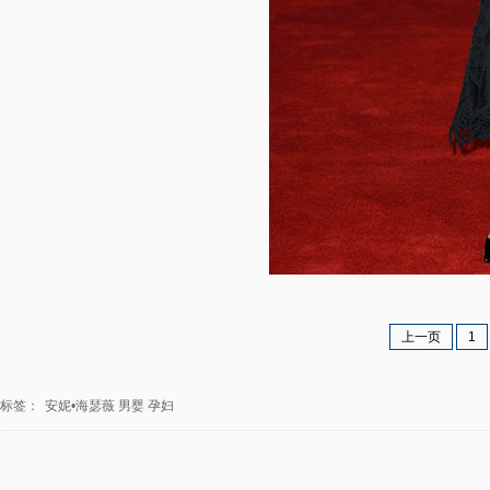
上一页
1
标签：
安妮•海瑟薇
男婴
孕妇