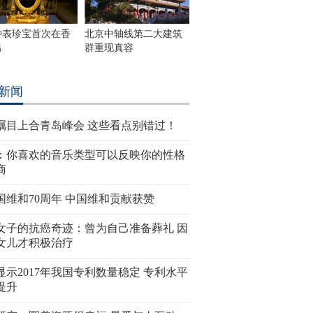
钟表珍宝首次在香
北京中轴线第二大建筑
出
群重现真容
新闻
瞩目上合青岛峰会 这些看点别错过！
：你喜欢的音乐类型可以反映你的性格
商
国维和70周年 中国维和贡献获赞
女子的抗癌奇迹：曾为自己准备葬礼 因
女儿才积极治疗
显示2017年我国专利数量稳定 专利水平
提升