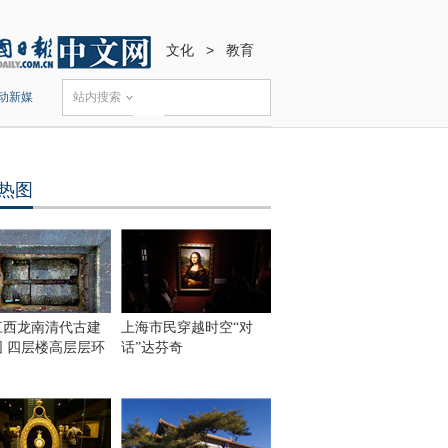
文化
>
教育
动新媒
站内搜索
热图
江西龙南清代古建
上海市民穿越时空“对
围 四层楼高层层环
话”达芬奇