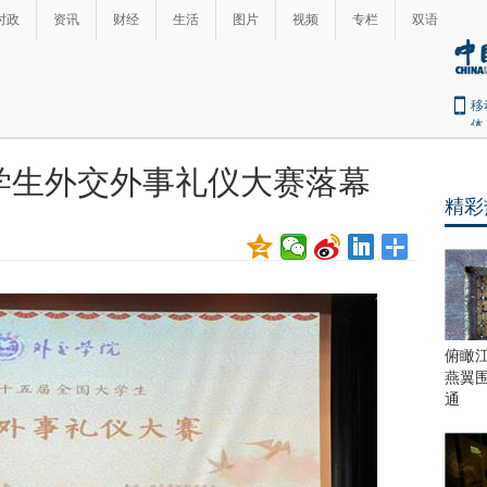
时政
资讯
财经
生活
图片
视频
专栏
双语
移
体
学生外交外事礼仪大赛落幕
精彩
俯瞰
燕翼
通