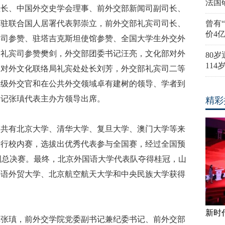
法国
理长、中国外交史学会理事、前外交部新闻司副司长、
、驻联合国人居署代表郭崇立，前外交部礼宾司司长、
曾有
价4
宾司参赞、驻塔吉克斯坦使馆参赞、全国大学生外交外
部礼宾司参赞樊剑，外交部团委书记汪亮，文化部对外
80
11
部对外文化联络局礼宾处处长刘芳，外交部礼宾司二等
高级外交官和在公共外交领域卓有建树的领导、学者到
书记张瑱代表主办方领导出席。
精彩
赛共有北京大学、清华大学、复旦大学、澳门大学等来
进行校内赛，选拔出优秀代表参与全国赛，经过全国预
国总决赛。最终，北京外国语大学代表队夺得桂冠，山
外语外贸大学、北京航空航天大学和中央民族大学获得
新时
记张瑱，前外交学院党委副书记兼纪委书记、前外交部