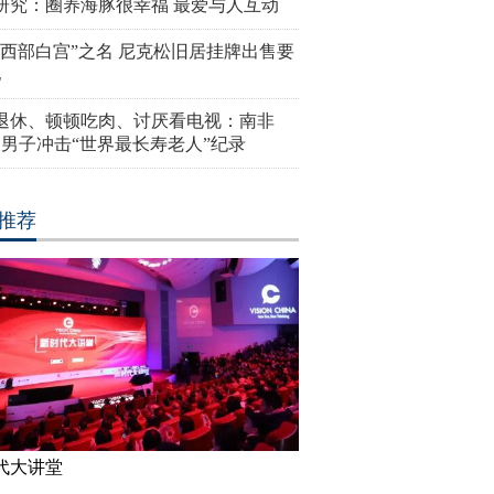
研究：圈养海豚很幸福 最爱与人互动
“西部白宫”之名 尼克松旧居挂牌出售要
亿
岁退休、顿顿吃肉、讨厌看电视：南非
4岁男子冲击“世界最长寿老人”纪录
推荐
代大讲堂