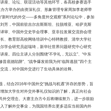
了讲座、论坛、联谊活动等其他环节，各高校参赛选手
主办方举办的由资深礼仪、形象管理专家周加李老师带
的“新时代的外交——多角度外交观察”系列论坛中，参加
长刘芳，中国前驻吉尔吉斯斯坦、拉脱维亚、哈萨克斯
道译审、中国外交史学会理事、亚非拉发展交流协会理
所长、教育部高校网络培训中心特聘教授、清华大学社
哈尔学会研究员赵瑞琦，新华社世界问题研究中心研究
讲座。四位主讲人分别围绕“不学礼，无以立”、“中东
昔底德陷阱”、“战争爆发前我为何‘临阵逃脱’”四个主
入交流，对中国外交进行了生动具体的诠释。
题，结合2016年中国外交“挑战与机遇”并存的形势，旨
，增加大学生对外交外事礼仪知识的了解，真正向社会
公共外交理念。大赛主办方今后将继续努力，进一步鼓励
深入了解外交事业，为我国培养出更多适应当前国内外