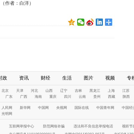
。（作者：白洋）
时政
资讯
财经
生活
图片
视频
专
北京
天津
河北
山西
辽宁
吉林
黑龙江
上海
江苏
广东
广西
海南
重庆
四川
云南
贵州
西藏
陕西
人民网
新华网
中国网
央视网
国际在线
中国青年网
中国经
光明网
互联网举报中心
防范网络诈骗
违法和不良信息举报电话
视听节目