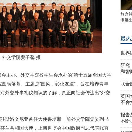
故宫
港展
最热
世界
外交学院樊子馨 摄
研究
和智
委员会主办、外交学院校学生会承办的“第十五届全国大学
院圆满落幕。主题是“国风，彰仪友道”，旨在培养青年
联合
对外交外事礼仪知识的了解，真正向社会传达出“外交
英国
。
不舍
报告
、驻斯洛文尼亚首任大使鲁培新，前外交学院党委副书
不断
驻芬兰共和国大使，上海世博会中国政府副总代表张直