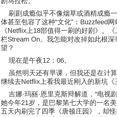
剧马拉松。
刷剧成瘾似乎不像烟草或酒精成瘾
体甚至包容了这种“文化”：Buzzfeed
《Netflix上18部值得一刷的好剧》
栏Stream On。我怎能对改掉如此根
望？
现在是午夜12：06。
虽然明天还有早课，但我还是在计
继续去Netflix上看我最近刚入的新坑
吉娜·玛丽·恩里克斯辩解道，“电视
她今年21岁，是巴黎第七大学的一名
五天内刷完了四季《唐顿庄园》，却怪Net