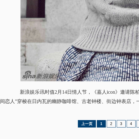
新浪娱乐讯时值2月14日情人节，《嘉人icon》邀请陈
间恋人”穿梭在日内瓦的幽静咖啡馆、古老钟楼、街边钟表店，
上一页
1
2
3
4