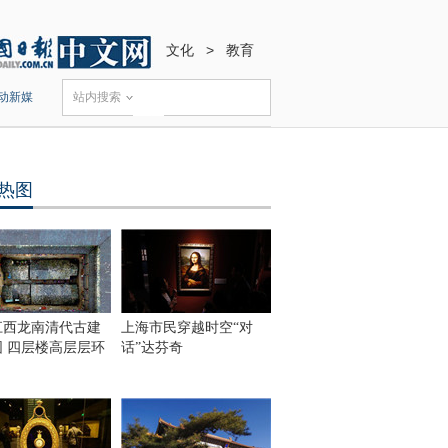
文化
>
教育
动新媒
站内搜索
热图
江西龙南清代古建
上海市民穿越时空“对
围 四层楼高层层环
话”达芬奇