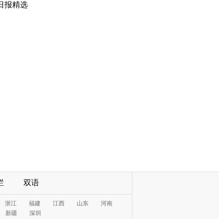
日报精选
栏
双语
浙江
福建
江西
山东
河南
新疆
深圳