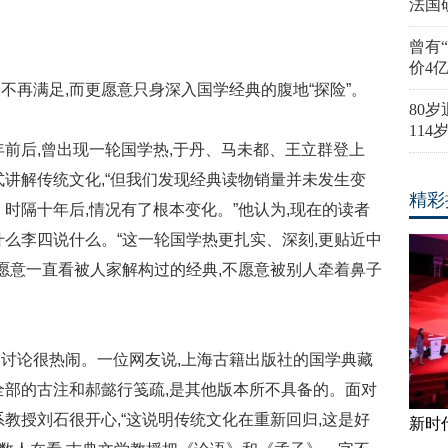
法国
曾有
价4
不再满足,而更愿意只身深入国学经典的腹地“探险”。
80
11
年前后,曾出现一轮国学热,于丹、马未都、王立群登上
式讲解传统文化,“但我们发现经典读物销量并未发生变
精彩
时隔十年后,情况有了根本变化。”他认为,现在的读者
什么李四说什么。“这一轮国学热更扎实、深刻,更贴近中
再愿意一直看被人家解构过的经典,不愿意被别人牵着鼻子
讨论很热闹。一位网友说,上海古籍出版社的国学典藏
全部的古注和郝懿行笺疏,是其他版本所不具备的。面对
教授刘石很开心,“这说明传统文化在重新回归,这是好
新时