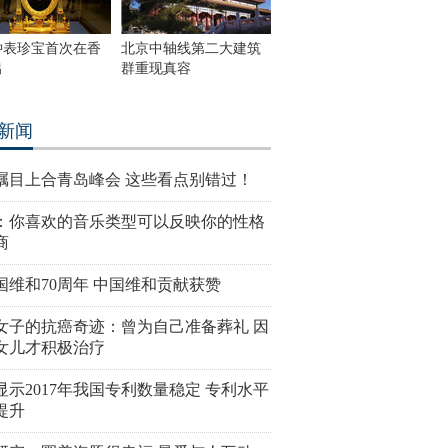
钟表珍宝首次在香
北京中轴线第二大建筑
出
群重现真容
新闻
瞩目上合青岛峰会 这些看点别错过！
：你喜欢的音乐类型可以反映你的性格
商
国维和70周年 中国维和贡献获赞
女子的抗癌奇迹：曾为自己准备葬礼 因
女儿才积极治疗
显示2017年我国专利数量稳定 专利水平
提升