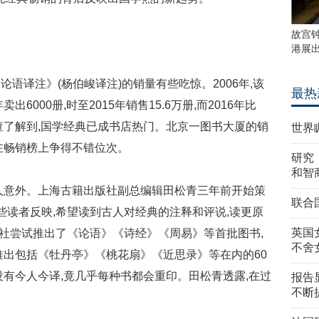
故宫
港展
语译注》(杨伯峻译注)的销量有些吃惊。2006年,该
最热
000册,时至2015年销售15.6万册,而2016年比
调查了解到,国学经典已成书店热门。北京一图书大厦的销
世界
在畅销榜上争得不错位次。
研究
和智
人意外。上海古籍出版社副总编辑田松青三年前开始策
联合
些读者反映,希望读到古人对经典的注释和评说,读更原
英国
出版社尝试推出了《论语》《诗经》《周易》等首批图书,
不舍
推出包括《牡丹亭》《桃花扇》《近思录》等在内的60
没有今人今译,竟几乎每种书都会重印。田松青透露,在过
报告
不断
。