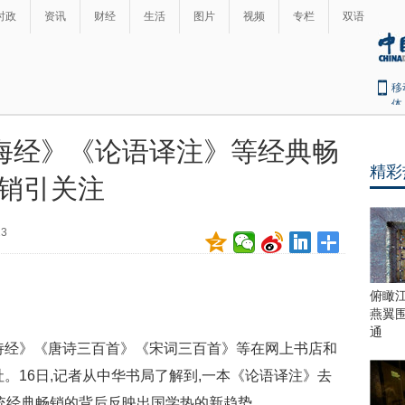
时政
资讯
财经
生活
图片
视频
专栏
双语
移
体
海经》《论语译注》等经典畅
精彩
销引关注
23
俯瞰
燕翼
通
诗经》《唐诗三百首》《宋词三百首》等在网上书店和
。16日,记者从中华书局了解到,一本《论语译注》去
传统经典畅销的背后反映出国学热的新趋势。