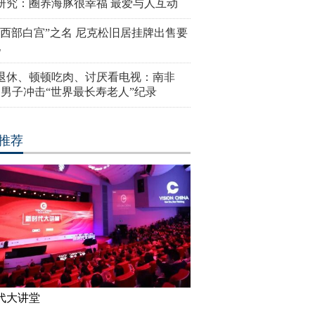
研究：圈养海豚很幸福 最爱与人互动
“西部白宫”之名 尼克松旧居挂牌出售要
亿
岁退休、顿顿吃肉、讨厌看电视：南非
4岁男子冲击“世界最长寿老人”纪录
推荐
代大讲堂