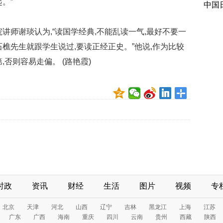
。”
中国
讲师谢琰认为,“读国学经典,不能乱读一气,最好不要一
樵先生就跟学生说过,要读正经正史。”他说,作为比较
否则容易走偏。 (路艳霞)
时政
资讯
财经
生活
图片
视频
专
北京
天津
河北
山西
辽宁
吉林
黑龙江
上海
江苏
广东
广西
海南
重庆
四川
云南
贵州
西藏
陕西