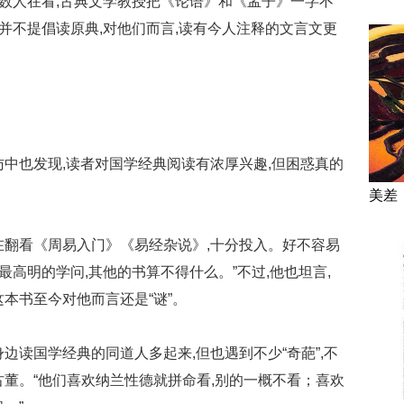
少数人在看,古典文学教授把《论语》和《孟子》一字不
我并不提倡读原典,对他们而言,读有今人注释的文言文更
访中也发现,读者对国学经典阅读有浓厚兴趣,但困惑真的
美差
在翻看《周易入门》《易经杂说》,十分投入。好不容易
最高明的学问,其他的书算不得什么。”不过,他也坦言,
本书至今对他而言还是“谜”。
边读国学经典的同道人多起来,但也遇到不少“奇葩”,不
古董。“他们喜欢纳兰性德就拼命看,别的一概不看；喜欢