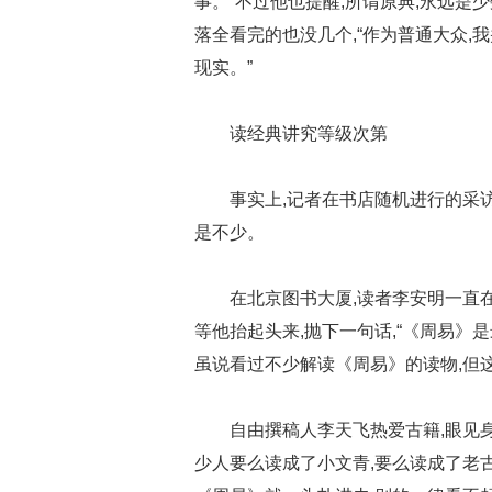
事。”不过他也提醒,所谓原典,永远是
落全看完的也没几个,“作为普通大众,
现实。”
读经典讲究等级次第
事实上,记者在书店随机进行的采
是不少。
在北京图书大厦,读者李安明一直
等他抬起头来,抛下一句话,“《周易》是
虽说看过不少解读《周易》的读物,但这
自由撰稿人李天飞热爱古籍,眼见身
少人要么读成了小文青,要么读成了老