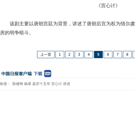
《宫心计》
该剧主要以唐朝宫廷为背景，讲述了唐朝后宫为权为情尔虞
房的明争暗斗。
上一页
1
2
3
4
5
6
7
8
标签：
陈键锋
杨幂
嘉庆十五年
宫心计
讲述