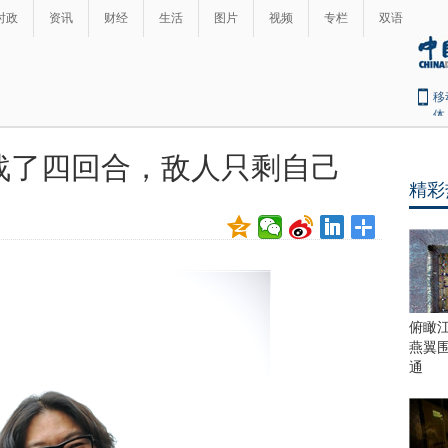
时政
资讯
财经
生活
图片
视频
专栏
双语
移
体
战了四回合，敌人只剩自己
精彩
俯瞰
燕翼
通