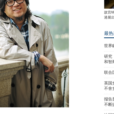
故宫
港展
最热
世界
研究
和智
联合
英国
不舍
报告
不断