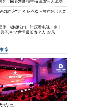
研究：圈养海豚很幸福 最爱与人互动
“西部白宫”之名 尼克松旧居挂牌出售要
亿
岁退休、顿顿吃肉、讨厌看电视：南非
4岁男子冲击“世界最长寿老人”纪录
推荐
代大讲堂