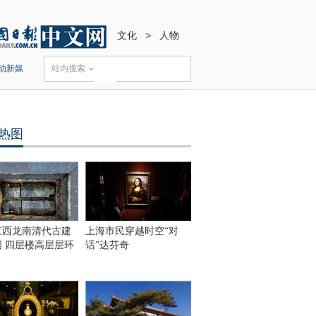
文化
>
人物
动新媒
站内搜索
热图
江西龙南清代古建
上海市民穿越时空“对
围 四层楼高层层环
话”达芬奇