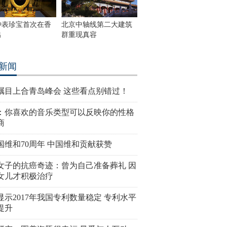
钟表珍宝首次在香
北京中轴线第二大建筑
出
群重现真容
新闻
瞩目上合青岛峰会 这些看点别错过！
：你喜欢的音乐类型可以反映你的性格
商
国维和70周年 中国维和贡献获赞
女子的抗癌奇迹：曾为自己准备葬礼 因
女儿才积极治疗
显示2017年我国专利数量稳定 专利水平
提升