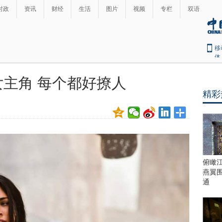
时政
资讯
财经
生活
图片
视频
专栏
双语
移
体
主角 每个都好撩人
精彩
俯瞰
燕翼
通