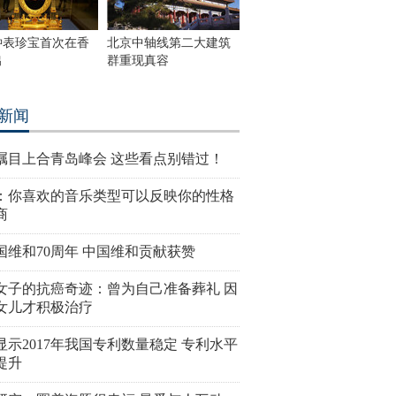
钟表珍宝首次在香
北京中轴线第二大建筑
出
群重现真容
新闻
瞩目上合青岛峰会 这些看点别错过！
：你喜欢的音乐类型可以反映你的性格
商
国维和70周年 中国维和贡献获赞
女子的抗癌奇迹：曾为自己准备葬礼 因
女儿才积极治疗
显示2017年我国专利数量稳定 专利水平
提升