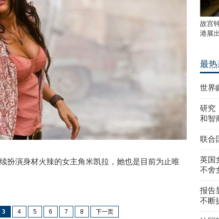
故宫
港展
最热
世界
研究
和智
联合
英国
继续扮演身材火辣的女主角米凯拉，她也是目前为止唯
不舍
。
报告
不断
3
4
5
6
7
8
下一页