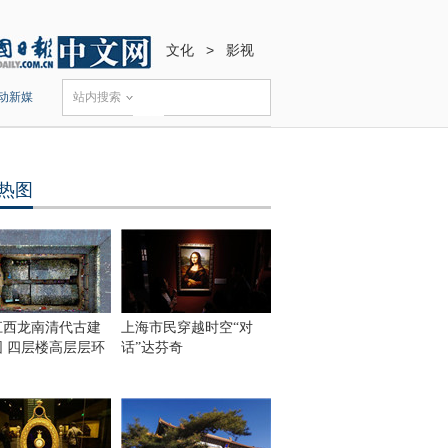
文化
>
影视
动新媒
站内搜索
热图
江西龙南清代古建
上海市民穿越时空“对
围 四层楼高层层环
话”达芬奇