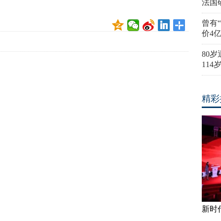
法国
曾有
价4
80
11
精彩
新时