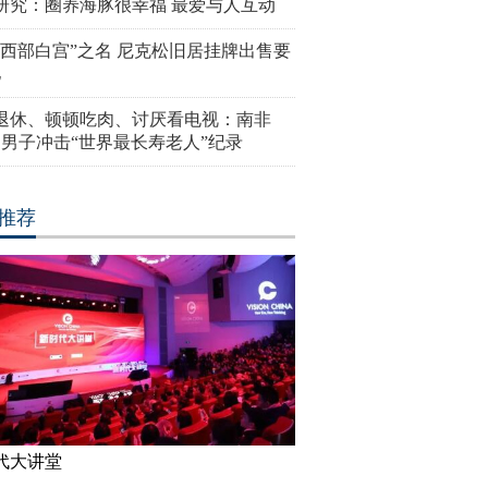
研究：圈养海豚很幸福 最爱与人互动
“西部白宫”之名 尼克松旧居挂牌出售要
亿
岁退休、顿顿吃肉、讨厌看电视：南非
4岁男子冲击“世界最长寿老人”纪录
推荐
代大讲堂