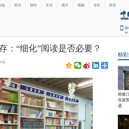
时政
资讯
财经
生活
图片
视频
专栏
双语
移
体
仍存：“细化”阅读是否必要？
精彩
9:41
俯瞰
燕翼
通