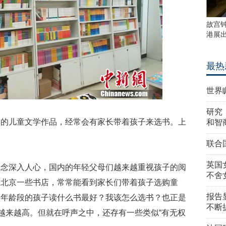
故宫
港展
最热
世界
研究
目的儿童文学作品，经常会有家长带着孩子来选书。上
和智
联合
英国
观念深入人心，国内的年轻父母们越来越重视孩子的阅
不舍
在北京一些书店，常常能看到家长们带着孩子选购童
报告
同年龄段的孩子读什么书最好？我该怎么选书？也正是
不断
声越来越高。但就在呼声之中，还存有一些类似“有无权