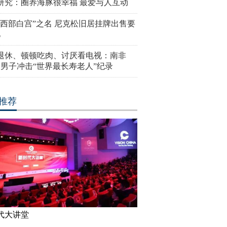
研究：圈养海豚很幸福 最爱与人互动
“西部白宫”之名 尼克松旧居挂牌出售要
亿
岁退休、顿顿吃肉、讨厌看电视：南非
4岁男子冲击“世界最长寿老人”纪录
推荐
代大讲堂