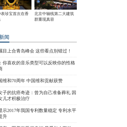
钟表珍宝首次在香
北京中轴线第二大建筑
出
群重现真容
新闻
瞩目上合青岛峰会 这些看点别错过！
：你喜欢的音乐类型可以反映你的性格
商
国维和70周年 中国维和贡献获赞
女子的抗癌奇迹：曾为自己准备葬礼 因
女儿才积极治疗
显示2017年我国专利数量稳定 专利水平
提升