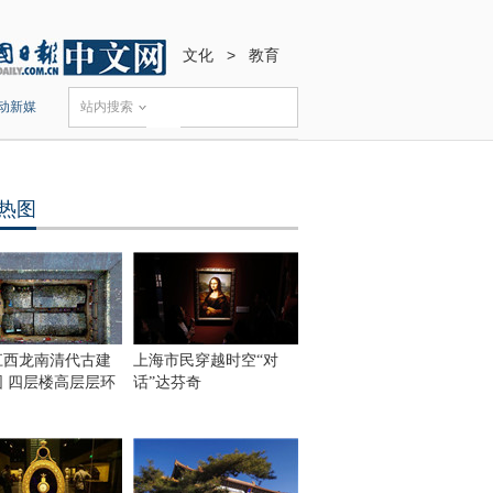
文化
>
教育
动新媒
站内搜索
热图
江西龙南清代古建
上海市民穿越时空“对
围 四层楼高层层环
话”达芬奇