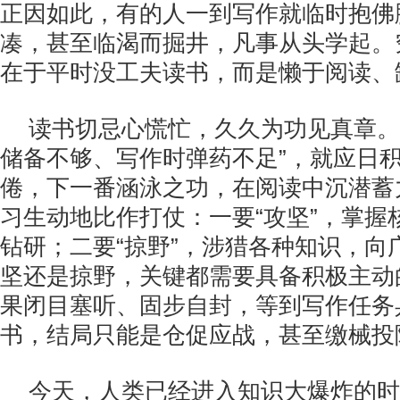
正因如此，有的人一到写作就临时抱佛
凑，甚至临渴而掘井，凡事从头学起。
在于平时没工夫读书，而是懒于阅读、
读书切忌心慌忙，久久为功见真章。
储备不够、写作时弹药不足”，就应日
倦，下一番涵泳之功，在阅读中沉潜蓄
习生动地比作打仗：一要“攻坚”，掌握
钻研；二要“掠野”，涉猎各种知识，向
坚还是掠野，关键都需要具备积极主动
果闭目塞听、固步自封，等到写作任务
书，结局只能是仓促应战，甚至缴械投
今天，人类已经进入知识大爆炸的时