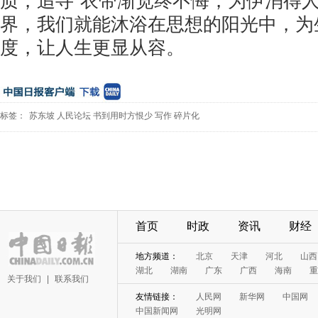
质，追寻“衣带渐宽终不悔，为伊消得人
界，我们就能沐浴在思想的阳光中，为
度，让人生更显从容。
标签：
苏东坡
人民论坛
书到用时方恨少
写作
碎片化
首页
时政
资讯
财经
地方频道：
北京
天津
河北
山西
湖北
湖南
广东
广西
海南
重
关于我们
|
联系我们
友情链接：
人民网
新华网
中国网
中国新闻网
光明网