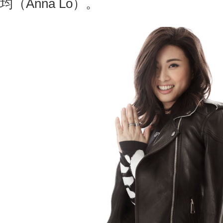
均（Anna Lo）。