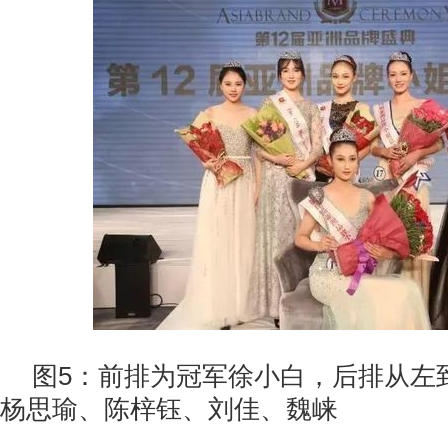
图5：前排为冠军徐小白，后排从左
杨思瑜、陈梓钰、刘佳、魏崃