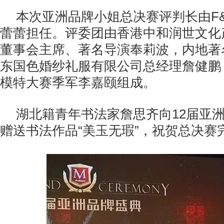
本次亚洲品牌小姐总决赛评判长由F
蕾蕾担任。评委团由香港中和润世文化
董事会主席、著名导演奉莉波，内地著
东国色婚纱礼服有限公司总经理詹健鹏
模特大赛季军李嘉颐组成。
湖北籍青年书法家詹思齐向12届亚
赠送书法作品“美玉无瑕”，祝贺总决赛