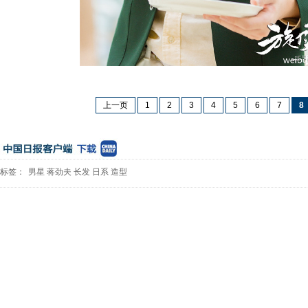
上一页
1
2
3
4
5
6
7
8
标签：
男星
蒋劲夫
长发
日系
造型