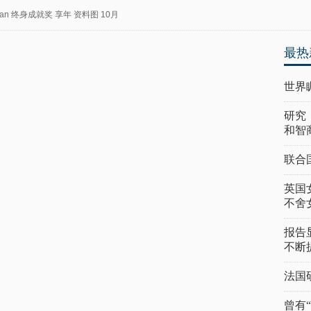
an
终身成就奖
享年
资料图
10月
最热
世界
研究
和智
联合
英国
不舍
报告
不断
法国
曾有