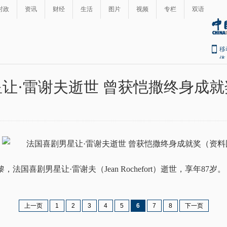
时政
资讯
财经
生活
图片
视频
专栏
双语
移
体
让·雷谢夫逝世 曾获恺撒终身成
，法国喜剧男星让·雷谢夫（Jean Rochefort）逝世，享年87岁。
上一页
1
2
3
4
5
6
7
8
下一页