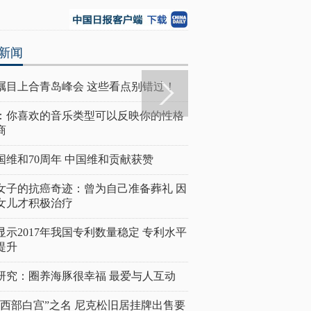
新闻
瞩目上合青岛峰会 这些看点别错过！
：你喜欢的音乐类型可以反映你的性格
商
国维和70周年 中国维和贡献获赞
女子的抗癌奇迹：曾为自己准备葬礼 因
女儿才积极治疗
显示2017年我国专利数量稳定 专利水平
提升
研究：圈养海豚很幸福 最爱与人互动
“西部白宫”之名 尼克松旧居挂牌出售要