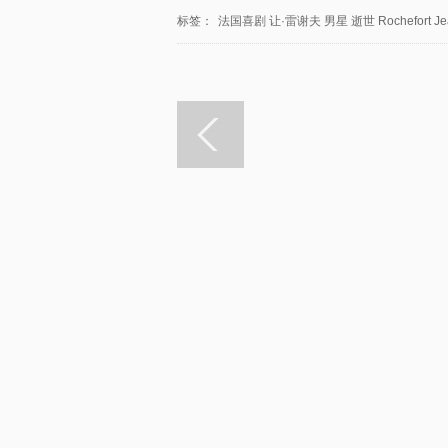
标签：
法国喜剧
让·雷谢夫
男星
逝世
Rochefort
Je