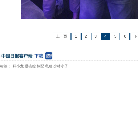
上一页
1
2
3
4
5
6
下
标签：
释小龙
眼镜控
标配
私服
少林小子