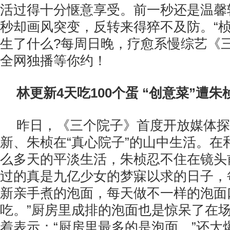
活过得十分惬意享受。前一秒还是温馨
秒却画风突变，反转来得猝不及防。“桢
生了什么?每周日晚，疗愈系慢综艺《
全网独播等你约！
林更新4天吃100个蛋 “创意菜”遭朱
昨日，《三个院子》首度开放媒体探
新、朱桢在“真心院子”的山中生活。在
么多天的平淡生活，朱桢忍不住在镜头
过的真是九亿少女的梦寐以求的日子，
新亲手煮的泡面，每天做不一样的泡面
吃。”厨房里成排的泡面也是惊呆了在
着表示：“厨房里最多的是泡面。”还大