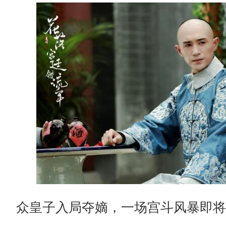
众皇子入局夺嫡，一场宫斗风暴即将