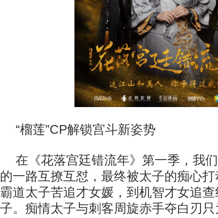
“榴莲”CP解锁宫斗新姿势
在《花落宫廷错流年》第一季，我们见
的一路互撩互怼，最终被太子的痴心打
霸道太子苦追才女媛，到机智才女追查
子。痴情太子与刺客周旋赤手夺白刃只