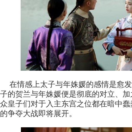
在情感上太子与年姝媛的感情是愈发
子的贺兰与年姝媛便是彻底的对立、加
众皇子们对于入主东宫之位都在暗中蠢
的争夺大战即将展开。