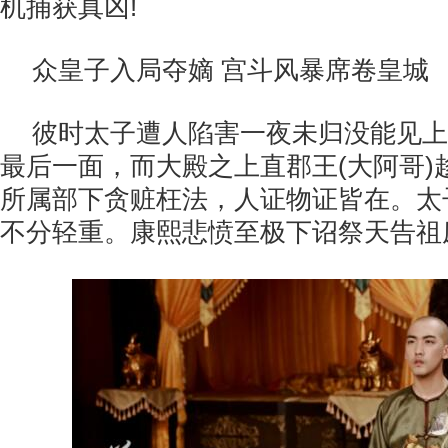
机捕获真凶!
众皇子入局夺嫡 宫斗风暴席卷皇城
彼时太子遭人陷害一夜未归没能见上
最后一面，而大殿之上直郡王(大阿哥)
所属部下贪赃枉法，人证物证皆在。太
不分轻重。康熙悲愤至极下诏祭天告祖