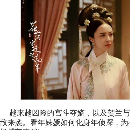
越来越凶险的宫斗夺嫡，以及贺兰与
敌来袭。看年姝媛如何化身年侦探，为