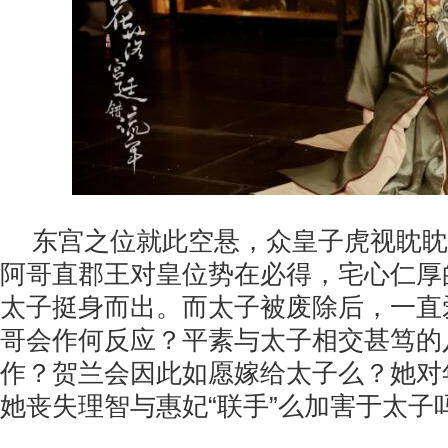
东宫之位就此空悬，众皇子虎视眈眈
阿哥直郡王对皇位势在必得，宅心仁厚
太子挺身而出。而太子被废除后，一直
哥会作何反应？平素与太子相交甚笃的
作？贺兰会因此如愿嫁给太子么？她对
她丧失理智与惠妃“联手”么加害于太子