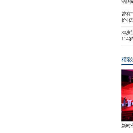
法国
曾有
价4
80
11
精彩
新时