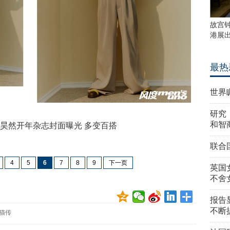
故宫
港展
最热
世界
研究
和智
昊然开年杂志封面曝光 多变百搭
联合
4
5
6
7
8
9
下一页
英国
不舍
报告
不断
猫传