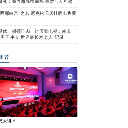
研究：圈养海豚很幸福 最爱与人互动
“西部白宫”之名 尼克松旧居挂牌出售要
亿
岁退休、顿顿吃肉、讨厌看电视：南非
4岁男子冲击“世界最长寿老人”纪录
推荐
代大讲堂