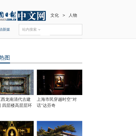
文化
>
人物
动新媒
站内搜索
热图
江西龙南清代古建
上海市民穿越时空“对
围 四层楼高层层环
话”达芬奇