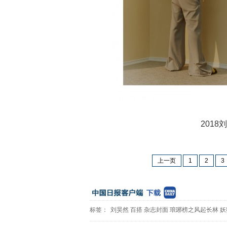
2018刘
上一页
1
2
3
标签：
刘昊然
百搭
杂志封面
琅琊榜之风起长林
妖