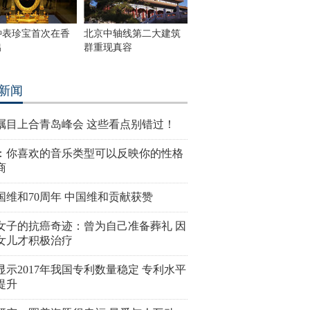
钟表珍宝首次在香
北京中轴线第二大建筑
出
群重现真容
新闻
瞩目上合青岛峰会 这些看点别错过！
：你喜欢的音乐类型可以反映你的性格
商
国维和70周年 中国维和贡献获赞
女子的抗癌奇迹：曾为自己准备葬礼 因
女儿才积极治疗
显示2017年我国专利数量稳定 专利水平
提升