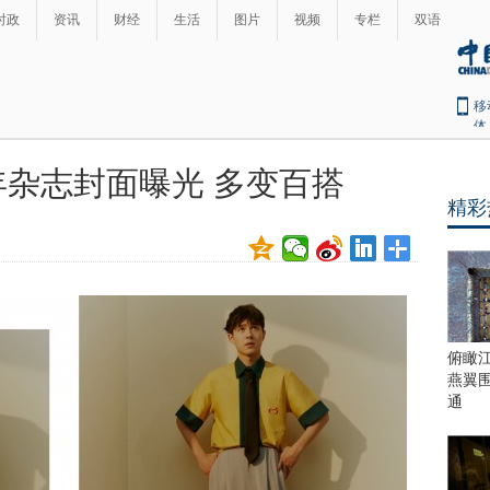
时政
资讯
财经
生活
图片
视频
专栏
双语
移
体
开年杂志封面曝光 多变百搭
精彩
俯瞰
燕翼
通