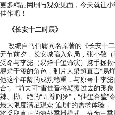
更多精品网剧与观众见面，今天就让小
佳作吧！
《长安十二时辰》
改编自马伯庸同名原著的《长安十二
元节前夕，长安城陷入危局，张小敬（
受命与李泌（易烊千玺饰演）携手拯救
易烊千玺的角色，制片人梁超直言“易
他这个年龄的成熟稳重，与原著中李泌
合”。“前夫哥”雷佳音将颠覆过去的形
辣、拗、绝的“五尊阎罗”，“佳玺合璧”
最大限度满足观众“追剧”的需求体验，
将采取真正的海外季播模式，分为三季