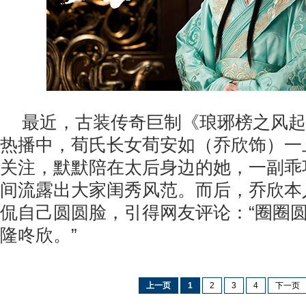
最近，古装传奇巨制《琅琊榜之风起
热播中，荀氏长女荀安如（乔欣饰）一
关注，默默陪在太后身边的她，一副乖
间流露出大家闺秀风范。而后，乔欣本
侃自己圆圆脸，引得网友评论：“圈圈
隆咚欣。”
上一页
1
2
3
4
下一页