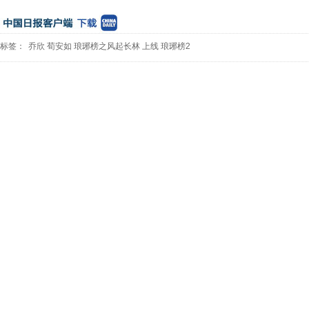
标签：
乔欣
荀安如
琅琊榜之风起长林
上线
琅琊榜2