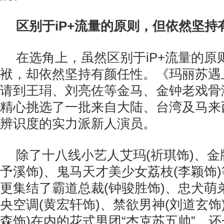
区别于
iP+
流量的原则，但依然坚持
在选角上，虽然区别于iP+流量的原
袱，却依然坚持有颜任性。《玛丽苏遇
请到王琄、刘亮佐等金马、金钟老戏骨
精心挑选了一批来自大陆、台湾及马来
辨识度的实力派新人演员。
除了十八线小艺人艾玛(祈琪饰)、金
予溪饰)、鬼马天才美少女荔枝(李颖饰)
更集结了霸道总裁(钟骏胜饰)、忠犬萌弟
央空调(黄宏轩饰)、禁欲男神(刘道玄饰
森饰)在内的花式男团“杰克苏五帅”，