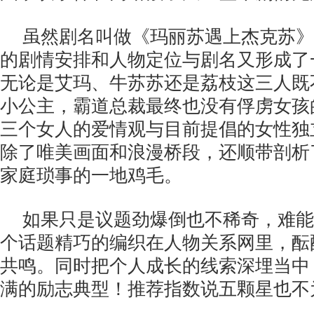
虽然剧名叫做《玛丽苏遇上杰克苏》
的剧情安排和人物定位与剧名又形成了
无论是艾玛、牛苏苏还是荔枝这三人既
小公主，霸道总裁最终也没有俘虏女孩
三个女人的爱情观与目前提倡的女性独
除了唯美画面和浪漫桥段，还顺带剖析
家庭琐事的一地鸡毛。
如果只是议题劲爆倒也不稀奇，难能
个话题精巧的编织在人物关系网里，酝
共鸣。同时把个人成长的线索深埋当中
满的励志典型！推荐指数说五颗星也不