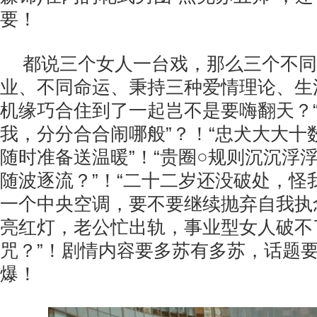
要！
都说三个女人一台戏，那么三个不同
业、不同命运、秉持三种爱情理论、生
机缘巧合住到了一起岂不是要嗨翻天？
我，分分合合闹哪般”？！“忠犬大大十
随时准备送温暖”！“贵圈○规则沉沉浮
随波逐流？”！“二十二岁还没破处，怪我
一个中央空调，要不要继续抛弃自我执念
亮红灯，老公忙出轨，事业型女人破不
咒？”！剧情内容要多苏有多苏，话题
爆！