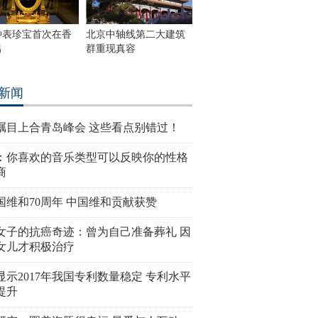
钟表珍宝首次在香
北京中轴线第二大建筑
出
群重现真容
新闻
瞩目上合青岛峰会 这些看点别错过！
：你喜欢的音乐类型可以反映你的性格
商
国维和70周年 中国维和贡献获赞
女子的抗癌奇迹：曾为自己准备葬礼 因
女儿才积极治疗
显示2017年我国专利数量稳定 专利水平
提升