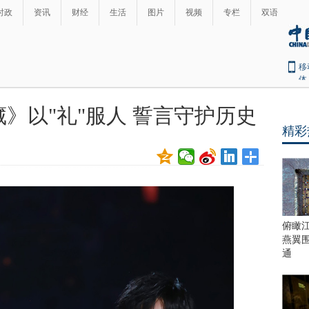
时政
资讯
财经
生活
图片
视频
专栏
双语
移
体
》以"礼"服人 誓言守护历史
精彩
俯瞰
燕翼
通