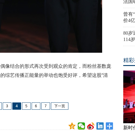
法国
曾有
价4
80
11
精彩
生偶像结合的形式再次受到观众的肯定，而粉丝基数庞
的综艺传播正能量的举动也饱受好评，希望这股“清
3
4
5
6
7
下一页
新时