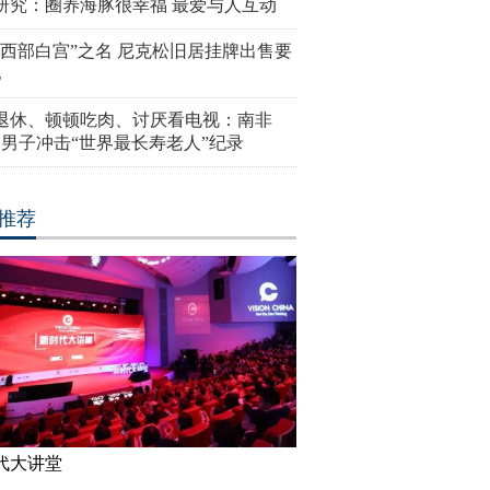
研究：圈养海豚很幸福 最爱与人互动
“西部白宫”之名 尼克松旧居挂牌出售要
亿
岁退休、顿顿吃肉、讨厌看电视：南非
4岁男子冲击“世界最长寿老人”纪录
推荐
代大讲堂