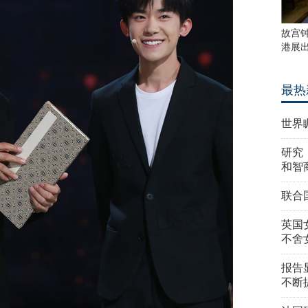
故宫
港展
最热
世界
研究
和智
联合
英国
不舍
报告
不断