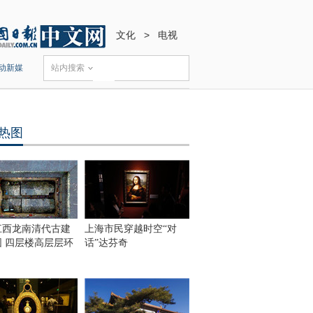
文化
>
电视
动新媒
站内搜索
热图
江西龙南清代古建
上海市民穿越时空“对
围 四层楼高层层环
话”达芬奇