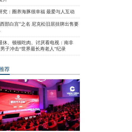
研究：圈养海豚很幸福 最爱与人互动
“西部白宫”之名 尼克松旧居挂牌出售要
亿
岁退休、顿顿吃肉、讨厌看电视：南非
4岁男子冲击“世界最长寿老人”纪录
推荐