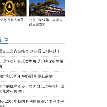
钟表珍宝首次在香
北京中轴线第二大建筑
出
群重现真容
新闻
瞩目上合青岛峰会 这些看点别错过！
：你喜欢的音乐类型可以反映你的性格
商
国维和70周年 中国维和贡献获赞
女子的抗癌奇迹：曾为自己准备葬礼 因
女儿才积极治疗
显示2017年我国专利数量稳定 专利水平
提升