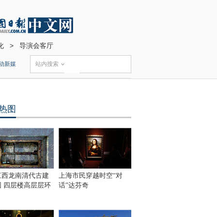
化
>
导演会客厅
动新媒
站内搜索
热图
江西龙南清代古建
上海市民穿越时空“对
围 四层楼高层层环
话”达芬奇