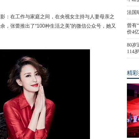
法国
缩影：在工作与家庭之间，在央视女主持与人妻母亲之
曾有
，张蕾推出了“100种生活之美”的微信公众号，她又
价4
80
11
精彩