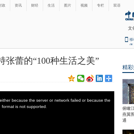
时政
资讯
财经
生活
图片
视频
专栏
双语
文
移
体
张蕾的“100种生活之美”
精彩
俯瞰
燕翼
通