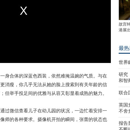
故宫
港展
最热
世界
研究
着一身合体的深蓝色西装，依然难掩温婉的气质。与在
和智
蕾更消瘦，你几乎无法从她的脸上搜索到有关年龄的信
联合
迹；但举手投足间的优雅与从容又彰显着成熟的魅力。
英国
边通过微信查看儿子在幼儿园的状况，一边忙着安排一
不舍
摄像师的各种要求。摄像机开拍的瞬间，张蕾的状态也
报告
不断