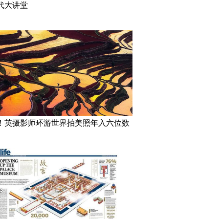
代大讲堂
！英摄影师环游世界拍美照年入六位数