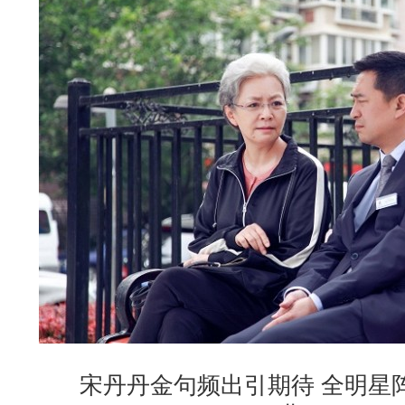
宋丹丹金句频出引期待 全明星阵