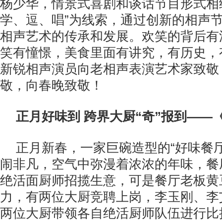
杨少华，情景式喜剧和谈话节目形式相
学、逗、唱”为线索，通过创新的相声
相声艺术的传承和发展。欢笑的背后有
笑有憧憬，美食里面有讲究，有历史，
新锐相声演员向老相声表演艺术家致敬
敬，向春晚致敬！
正月好味到 跨界大厨“奇”报到——
正月新春，一家巨碗造型的“好味餐
闹非凡，空气中弥漫着浓浓的年味，餐
绝活面厨师招揽生意，可是餐厅老板黄
力，有两位大厨竞聘上岗，李玉刚、李
两位大厨带领各自绝活厨师队伍进行比