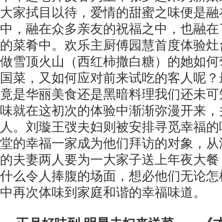
大家拭目以待，爱情的甜蜜之味便是融
中，融在众多亲友的祝福之中，也融在
的菜肴中。欢乐主厨傅园慧首度体验灶
做雪顶火山（西红柿撒白糖）的她如何
国菜，又如何应对前来试吃的客人呢？
竟是华丽美食还是黑暗料理我们还未可
味就在这初次的体验中渐渐弥漫开来，
人。刘璇王弢夫妇则被安排寻觅幸福的
堂的幸福一家成为他们拜访的对象，从
的夫妻两人要为一大家子送上年夜大餐
什么令人捧腹的场面，想必他们无论怎
中再次体味到家庭和谐的幸福味道。