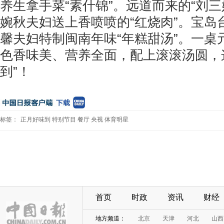
养生拿手菜“素什锦”。远道而来的“刘三
婉秋夫妇送上香喷喷的“红烧肉”。宝岛
馨夫妇特制闽南年味“年糕甜汤”。一桌
色香味美、营养全面，配上滚滚汤圆，
到”！
标签：
正月好味到
特别节目
餐厅
央视
体育明星
首页
时政
资讯
财经
地方频道：
北京
天津
河北
山西