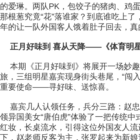
的爱琳。两队PK，包饺子的猪肉、鸡
那根葱究竟“花”落谁家？到底谁吃上了
年的让一队外国客人饿着肚子回去，真
正月好味到 喜从天降——《体育明
本期《正月好味到》将展开一场妙趣
旅，三组明星嘉宾现身街头巷尾，“闯入
重要使命——寻好味、送惊喜。
嘉宾几人认领任务，兵分三路：赵忠
领异国美女“唐伯虎”体验了一把传统中
红妆，长桌流水，引得这位外国友人流
下，赵老师反客为主，张罗起来为新娘