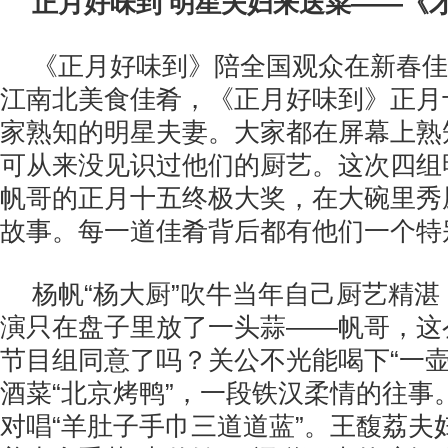
正月好味到 明星夫妇来送菜——《
《正月好味到》陪全国观众在新春佳
江南北美食佳肴，《正月好味到》正月
家熟知的明星夫妻。大家都在屏幕上熟
可从来没见识过他们的厨艺。这次四组
帆哥的正月十五终极大奖，在大碗里秀
故事。每一道佳肴背后都有他们一个特
杨帆“杨大厨”吹牛当年自己厨艺精
演只在盘子里放了一头蒜——帆哥，这
节目组同意了吗？关公不光能喝下“一壶
酒菜“北京烤鸭”，一段铁汉柔情的往事
对唱“羊肚子手巾三道道蓝”。王馥荔夫