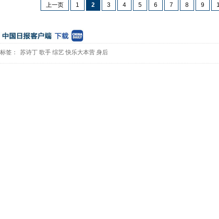
上一页
1
2
3
4
5
6
7
8
9
标签：
苏诗丁
歌手
综艺
快乐大本营
身后